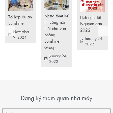
Nesta thiết kế
Tổ hợp dự án
Lịch nghỉ tết
thi công nội
Sunshine
Nguyên đán
thất cho văn
2022
November
phòng
9, 2024
January 24,
Sunshine
2022
Group
January 24,
2022
Đăng ký tham quan nhà máy