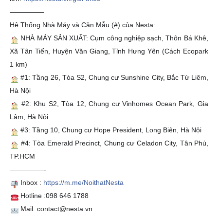
—————
Hệ Thống Nhà Máy và Căn Mẫu (#) của Nesta:
NHÀ MÁY SẢN XUẤT: Cụm công nghiệp sạch, Thôn Bá Khê,
Xã Tân Tiến, Huyện Văn Giang, Tỉnh Hưng Yên (Cách Ecopark
1 km)
#1: Tầng 26, Tòa S2, Chung cư Sunshine City, Bắc Từ Liêm,
Hà Nội
#2: Khu S2, Tòa 12, Chung cư Vinhomes Ocean Park, Gia
Lâm, Hà Nội
#3: Tầng 10, Chung cư Hope President, Long Biên, Hà Nội
#4: Tòa Emerald Precinct, Chung cư Celadon City, Tân Phú,
TP.HCM
—————-
Inbox :
https://m.me/NoithatNesta
Hotline :098 646 1788
Mail: contact@nesta.vn