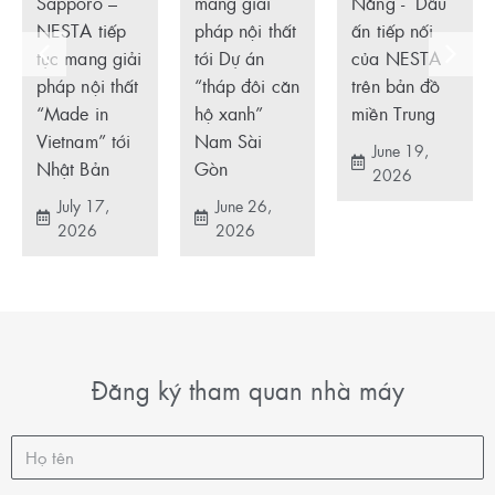
Sapporo –
mang giải
Nẵng - Dấu
NESTA tiếp
pháp nội thất
ấn tiếp nối
tục mang giải
tới Dự án
của NESTA
pháp nội thất
“tháp đôi căn
trên bản đồ
“Made in
hộ xanh”
miền Trung
Vietnam” tới
Nam Sài
June 19,
Nhật Bản
Gòn
2026
July 17,
June 26,
2026
2026
Đăng ký tham quan nhà máy