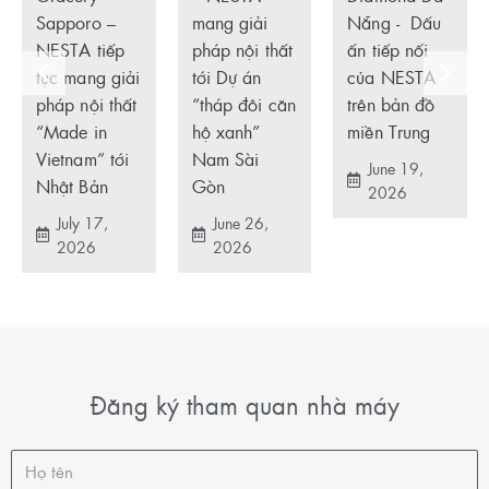
Sapporo –
mang giải
Nẵng - Dấu
NESTA tiếp
pháp nội thất
ấn tiếp nối
tục mang giải
tới Dự án
của NESTA
pháp nội thất
“tháp đôi căn
trên bản đồ
“Made in
hộ xanh”
miền Trung
Vietnam” tới
Nam Sài
June 19,
Nhật Bản
Gòn
2026
July 17,
June 26,
2026
2026
Đăng ký tham quan nhà máy