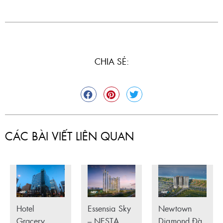
CHIA SẺ:
CÁC BÀI VIẾT LIÊN QUAN
Hotel
Essensia Sky
Newtown
Gracery
– NESTA
Diamond Đà