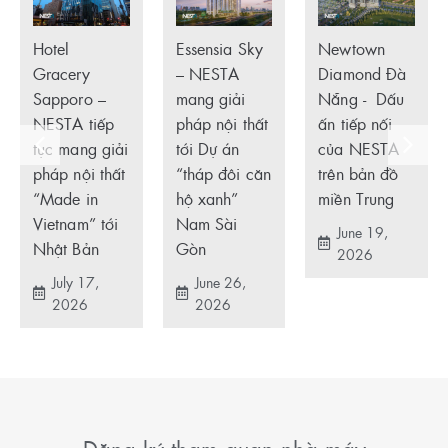
Hotel
Essensia Sky
Newtown
Gracery
– NESTA
Diamond Đà
Sapporo –
mang giải
Nẵng - Dấu
NESTA tiếp
pháp nội thất
ấn tiếp nối
tục mang giải
tới Dự án
của NESTA
pháp nội thất
“tháp đôi căn
trên bản đồ
“Made in
hộ xanh”
miền Trung
Vietnam” tới
Nam Sài
June 19,
Nhật Bản
Gòn
2026
July 17,
June 26,
2026
2026