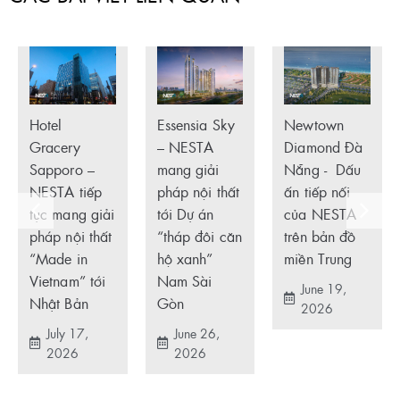
Hotel
Essensia Sky
Newtown
Gracery
– NESTA
Diamond Đà
Sapporo –
mang giải
Nẵng - Dấu
NESTA tiếp
pháp nội thất
ấn tiếp nối
tục mang giải
tới Dự án
của NESTA
pháp nội thất
“tháp đôi căn
trên bản đồ
“Made in
hộ xanh”
miền Trung
Vietnam” tới
Nam Sài
June 19,
Nhật Bản
Gòn
2026
July 17,
June 26,
2026
2026